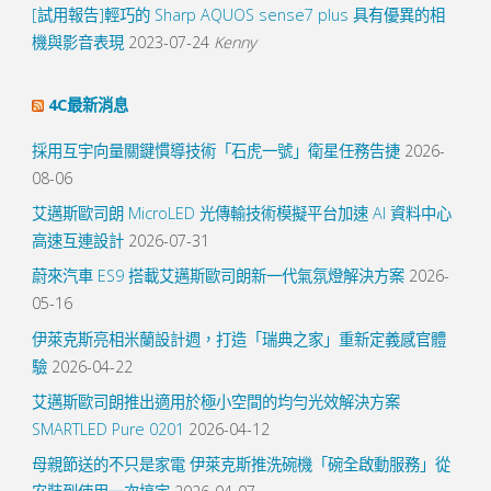
[試用報告]輕巧的 Sharp AQUOS sense7 plus 具有優異的相
機與影音表現
2023-07-24
Kenny
4C最新消息
採用互宇向量關鍵慣導技術「石虎一號」衛星任務告捷
2026-
08-06
艾邁斯歐司朗 MicroLED 光傳輸技術模擬平台加速 AI 資料中心
高速互連設計
2026-07-31
蔚來汽車 ES9 搭載艾邁斯歐司朗新一代氣氛燈解決方案
2026-
05-16
伊萊克斯亮相米蘭設計週，打造「瑞典之家」重新定義感官體
驗
2026-04-22
艾邁斯歐司朗推出適用於極小空間的均勻光效解決方案
SMARTLED Pure 0201
2026-04-12
母親節送的不只是家電 伊萊克斯推洗碗機「碗全啟動服務」從