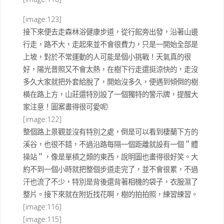
[image:123]
接下來便去走森林浴健康步道，從行館旁出發，沿著山邊
行走，路不大，走起來並不會很費力，只是一開始全部是
上坡，對於不常運動的人可能是個小挑戰！天氣真的很
好，陽光普照又不會太熱，在樹下行走還挺涼快的，走沒
多久大家就把外套給脫了，開始沒多久，便遇到傾倒的樹
橫在路上方，山莊還特別設了一個獨特的警示牌，提醒大
家注意！圖案畫得很可愛呢!
[image:122]
整個路上景觀並沒有特別之處，倒是可以看到棲蘭下方的
溪谷，也很不錯，不過沿路每隔一個距離就設有一個＂體
操站＂，像是單槓之類的東西，說明圖也畫得很好笑。大
約不到一個小時就把整個步道走完了，並不會很累，不過
汗也流了不少，特別是背後還背著相機的袋子，衣服濕了
整片。接下來就在附近找花啊，樹的拍拍照，練習練習。
[image:116]
[image:115]