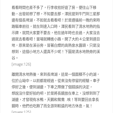
看看時間也差不多了，行李收拾好退了房，便往山下移
動，出發前想了想，不知要去那，澤民提到牛鬥到三星那
邊有個長埤湖，不如就去看看吧！於是遵循前一晚的來時
路驅車前往，就在到達入口時，澤民看到了清水地熱的指
示牌，就問大家要不要去，他在過年時也去過，大家沒去
過就去看看吧！當場就轉進小路，開了大約４公里到達目
地，原來是在溪谷旁，冒著白煙的高熱泉水露頭，只是沒
想到，這個小地方人還真不少呢！下圖是清水地熱旁的溪
谷。
[image:126]
離開清水地熱後，來到長埤湖，這是一個面積不小的湖，
位於山坳中，以前都是經過，從來沒有停留的經驗。車子
停好之後，便到湖邊，下車之際做了個錯誤的決定，
想說沒什麼好拍的吧，於是將長鏡放在車上，沒想到到了
湖邊，才發現有水鴨，天鵝和鴛鴦 ..唉！等到要回去拿長
鏡時，他們也吃飽了而全游到較遠的地方休息，氣！
[image:125]