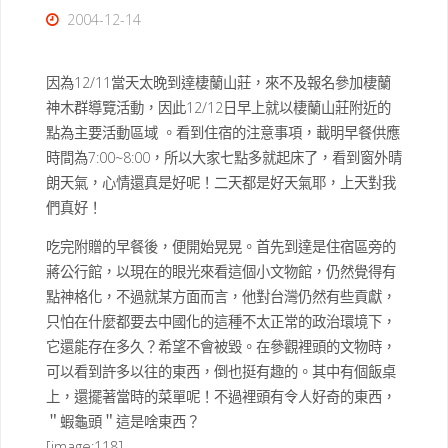
2004-12-14
因為12/11當天太晚到達棲蘭山莊，來不及報名參加棲蘭
神木群導覽活動，因此12/12日早上就以棲蘭山莊附近的
點為主要活動區域 。看到住宿的注意事項，載明早餐供應
時間為7:00~8:00，所以大家七點多就起床了，看到窗外晴
朗天氣，心情還真是好呢！二天都是好天氣耶，上天對我
們真好！
吃完附贈的早餐後，便開始晃晃。首先到達是住宿區旁的
蔣公行館，以現在的眼光來看這個小文物館，仍然覺得有
點神格化，不過就某方面而言，他對台灣仍然有些貢獻，
只怕在什麼都要去中國化的這種不太正常的政治環境下，
它還能存在多久？希望不會被毀。在參觀裡頭的文物時，
可以看到許多以往的東西，倒也挺有趣的。其中有個飯桌
上，還擺著當時的菜單呢！不過裡頭有令人好奇的東西，
＂蝦龜頭＂這是啥東西？
[image:118]