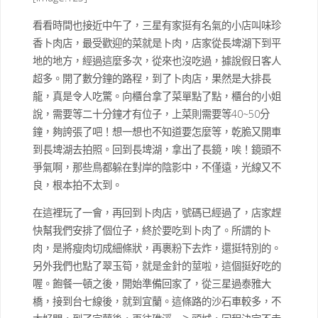
看看時間也接近中午了，三星有家挺有名氣的小店叫味珍
香卜肉店，最受歡迎的菜就是卜肉，店家從長埤湖下到平
地的地方，經過這麼多次，從來也沒吃過，據說假日客人
超多。開了數分鐘的路程，到了卜肉店，果然是大排長
龍，真是令人吃驚。向櫃台拿了菜單點了點，櫃台的小姐
說，需要等二十分鐘才有位子，上菜則需要等40~50分
鐘，夠誇張了吧！想一想也不知道要怎麼等，乾脆又開車
到長埤湖去拍照。回到長埤湖，拿出了長鏡，唉！鏡頭不
爭氣啊，那些鳥都躲在對岸的陰影中，不僅遠，光線又不
良，根本拍不太到。
在這裡玩了一會，再回到卜肉店，號碼已經過了，店家趕
快幫我們安排了個位子，終於要吃到卜肉了。所謂的卜
肉，是將瘦肉切成細條狀，再裹粉下去炸，還挺特別的。
另外我們也點了翠玉筍，就是金針的莖啦，這個挺好吃的
喔。飽餐一頓之後，開始準備回家了，從三星過泰雅大
橋，接到台七線後，就到宜蘭。這條路的沙石車較多，不