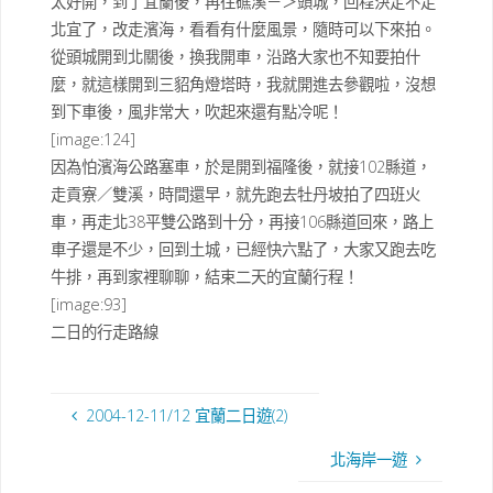
太好開，到了宜蘭後，再往礁溪－＞頭城，回程決定不走
北宜了，改走濱海，看看有什麼風景，隨時可以下來拍。
從頭城開到北關後，換我開車，沿路大家也不知要拍什
麼，就這樣開到三貂角燈塔時，我就開進去參觀啦，沒想
到下車後，風非常大，吹起來還有點冷呢！
[image:124]
因為怕濱海公路塞車，於是開到福隆後，就接102縣道，
走貢寮／雙溪，時間還早，就先跑去牡丹坡拍了四班火
車，再走北38平雙公路到十分，再接106縣道回來，路上
車子還是不少，回到土城，已經快六點了，大家又跑去吃
牛排，再到家裡聊聊，結束二天的宜蘭行程！
[image:93]
二日的行走路線
2004-12-11/12 宜蘭二日遊(2)
北海岸一遊