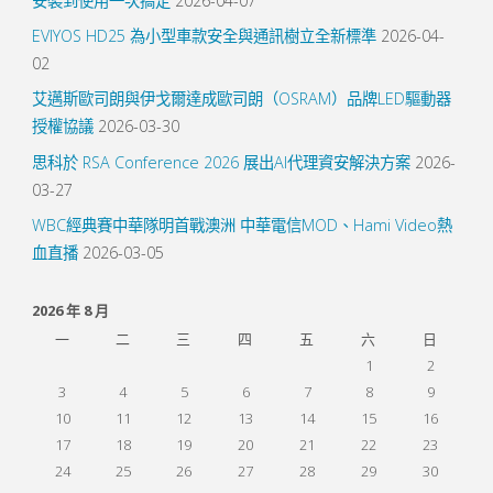
安裝到使用一次搞定
2026-04-07
EVIYOS HD25 為小型車款安全與通訊樹立全新標準
2026-04-
02
艾邁斯歐司朗與伊戈爾達成歐司朗（OSRAM）品牌LED驅動器
授權協議
2026-03-30
思科於 RSA Conference 2026 展出AI代理資安解決方案
2026-
03-27
WBC經典賽中華隊明首戰澳洲 中華電信MOD、Hami Video熱
血直播
2026-03-05
2026 年 8 月
一
二
三
四
五
六
日
1
2
3
4
5
6
7
8
9
10
11
12
13
14
15
16
17
18
19
20
21
22
23
24
25
26
27
28
29
30