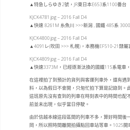
▲特急しらゆき2號，JR東日本E653系1100番台
KJCK4781.jpg – 2016 Fall D4
▲快速 8261M 糸魚川 >>>新潟 , 國鐵 485系
KJCK4800.jpg – 2016 Fall D4
▲4091レ(吹田 >>> 札幌)，本務機EF510-2
KJCK4809.jpg – 2016 Fall D4
▲快速3373M，已經逐漸汰換的國鐵115系電車
在這裡拍了到預計的貨列與客運列車外，還有遇到原
料，以為假日不會開，只匆忙拍下算是記錄到。此外
這班原先沒有查到的列車在時刻表中的時間也配
前並未出現，似乎當日停駛。
由於信越本線這段區間的列車不多，算好時間後
岡，所以照時間離開拍攝點回車站等車。1025開車