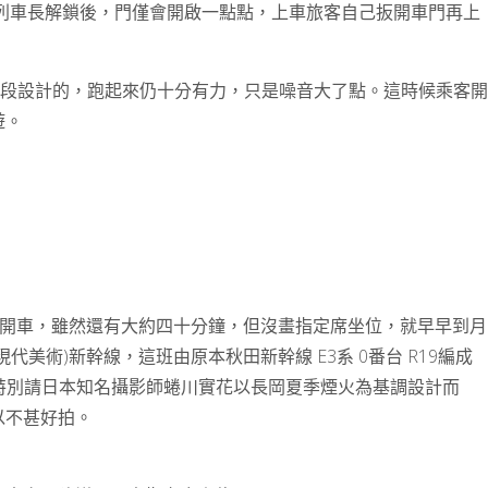
是列車長解鎖後，門僅會開啟一點點，上車旅客自己扳開車門再上
路段設計的，跑起來仍十分有力，只是噪音大了點。這時候乘客開
遊。
54開車，雖然還有大約四十分鐘，但沒畫指定席坐位，就早早到月
美術)新幹線，這班由原本秋田新幹線 E3系 0番台 R19編成
觀特別請日本知名攝影師蜷川實花以長岡夏季煙火為基調設計而
以不甚好拍。