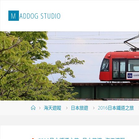
Skip
to
M
A
D
D
O
G
S
T
U
D
I
O
content
Home
海天遊蹤
日本旅遊
2016日本鐵道之旅