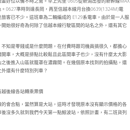
好位以備不時之需。早上先坐 0605從新潟出發的新幹線MAX
0627準時到達長岡，再至信越本線月台換0639(1324M)電
旅客已不少。這班車為二輛編成的 E129系電車，由於是一人服
一開始很好奇為何除了信越本線行駛區間的站名之外，還有其它
，不知是零錢或是什麼問題，在付費時跟司機員搞很久，都擔心
續開車，大概是排點比較鬆且此區間車子也少，沒有什麼太大影
山之後進入山區就籠罩在濃霧間。在幾個原本找到的拍攝點，還
之外還有什麼特別列車？
有越後線各站轉乘票價
線的會合點，當然算是大站，這時才發現原本沒有顯示價格的各
車後沒多久就到我們今天第一點鯨波站，依照計畫，有二班貨列