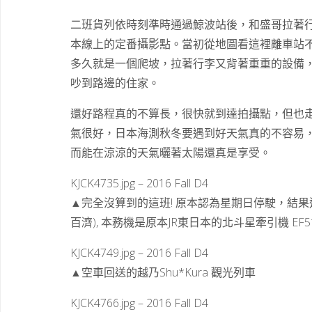
二班貨列依時刻準時通過鯨波站後，和盛哥拉著
本線上的定番攝影點。當初從地圖看這裡離車站
多久就是一個爬坡，拉著行李又背著重重的設備
吵到路邊的住家。
還好路程真的不算長，很快就到達拍攝點，但也
氣很好，日本海測秋冬要遇到好天氣真的不容易
而能在涼涼的天氣曬著太陽還真是享受。
KJCK4735.jpg – 2016 Fall D4
▲完全沒算到的這班! 原本認為星期日停駛，結果這班開
百濟), 本務機是原本JR東日本的北斗星牽引機 EF5
KJCK4749.jpg – 2016 Fall D4
▲空車回送的越乃Shu*Kura 觀光列車
KJCK4766.jpg – 2016 Fall D4