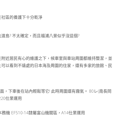
在社區的養護下十分乾淨
渡島? 不太確定，而且福浦八景似乎沒這個?
在附近居民有心的維護之下，候車室與車站周圍都維持整潔，並
上可以看到不遠處的日本海及周圍的住家，還有多家的旅館、民
後面，下車後在站內輕鬆等它! 此時周圍還有霧氣。 80レ(南長岡
220仕業運用
潟) , 本務機 EF510-14隸屬富山機關區，A14仕業運用