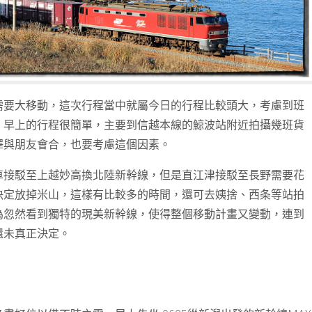
需要大移動，這次行程當中就屬今日的行程比較頭大，考慮到班
。早上的行程很簡單，主要到信越本線的鯨波站附近拍攝幾班貨
澤與朋友會合，也要考慮這個因素。
車接駁至上越妙高換北陸新幹線，但是直江津接駁至長野需要花
決定放掉米山，這樣有比較多的時間，還可去姨捨、西条等站拍
為忽然看到獨特的現美新幹線，使得整個移動計畫又變動，連到
還未真正決定。