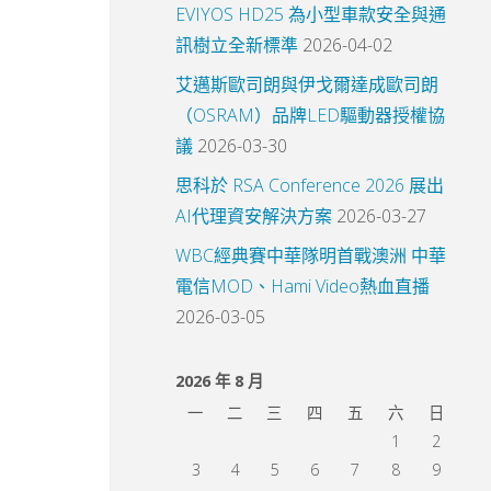
EVIYOS HD25 為小型車款安全與通
訊樹立全新標準
2026-04-02
艾邁斯歐司朗與伊戈爾達成歐司朗
（OSRAM）品牌LED驅動器授權協
議
2026-03-30
思科於 RSA Conference 2026 展出
AI代理資安解決方案
2026-03-27
WBC經典賽中華隊明首戰澳洲 中華
電信MOD、Hami Video熱血直播
2026-03-05
2026 年 8 月
一
二
三
四
五
六
日
1
2
3
4
5
6
7
8
9