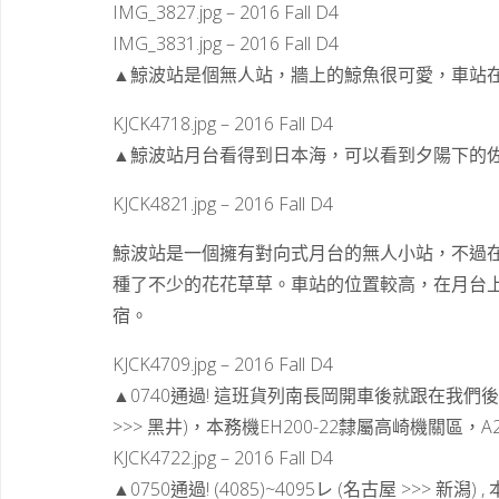
IMG_3827.jpg – 2016 Fall D4
IMG_3831.jpg – 2016 Fall D4
▲鯨波站是個無人站，牆上的鯨魚很可愛，車站
KJCK4718.jpg – 2016 Fall D4
▲鯨波站月台看得到日本海，可以看到夕陽下的佐
KJCK4821.jpg – 2016 Fall D4
鯨波站是一個擁有對向式月台的無人小站，不過
種了不少的花花草草。車站的位置較高，在月台
宿。
KJCK4709.jpg – 2016 Fall D4
▲0740通過! 這班貨列南長岡開車後就跟在我們
>>> 黑井)，本務機EH200-22隸屬高崎機關區，A
KJCK4722.jpg – 2016 Fall D4
▲0750通過! (4085)~4095レ (名古屋 >>> 新