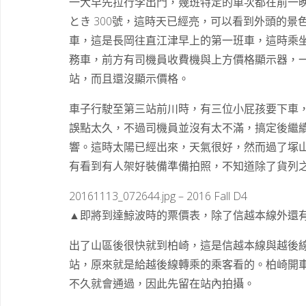
一大早先拉行李出門，幾班特定的車次都在前一晚畫
とき 300號，這時天已經亮，可以看到外頭的景色。
車，這是長岡往直江津早上的第一班車，這時乘坐
務車，前方有司機員收費機與上方價格顯示器，
站，而且還沒顯示價格。
車子行駛至第三站前川時，有三位小屁孩要下車
誤點太久，不過司機員並沒有太不滿，搞定後繼
響。這時太陽已經出來，天氣很好，然而過了塚
有看到有人架好裝備準備拍照，不知道除了貨列
20161113_072644.jpg – 2016 Fall D4
▲即將到達鯨波時的票價表，除了信越本線外還
出了山區後很快就到柏崎，這是信越本線與越後
站，原來就是給越後線轉乘的乘客看的。柏崎開
不久就會通過，因此先留在站內拍攝。