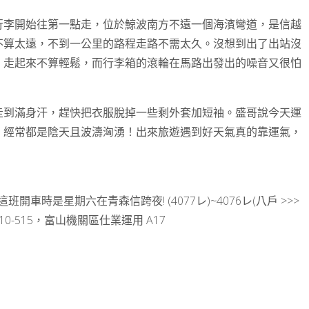
行李開始往第一點走，位於鯨波南方不遠一個海濱彎道，是信越
不算太遠，不到一公里的路程走路不需太久。沒想到出了出站沒
，走起來不算輕鬆，而行李箱的滾輪在馬路出發出的噪音又很怕
走到滿身汗，趕快把衣服脫掉一些剩外套加短袖。盛哥說今天運
，經常都是陰天且波濤洶湧！出來旅遊遇到好天氣真的靠運氣，
車時是星期六在青森信跨夜! (4077レ)~4076レ(八戶 >>>
10-515，富山機關區仕業運用 A17