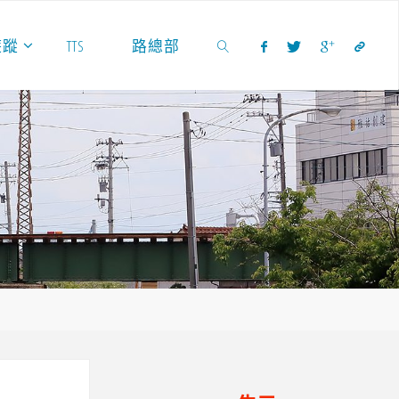
遊蹤
TTS
路總部
SEARCH