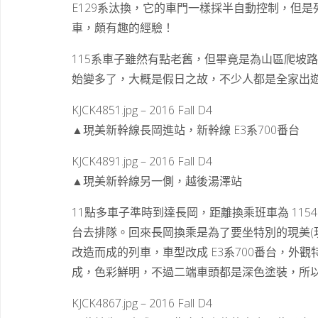
E129系汰換，它的車門一樣採半自動控制，但
車，頗有趣的經驗！
115系車子雖然有點老舊，但畢竟是為山區爬坡
始變多了，大概是假日之故，不少人都是全家出
KJCK4851.jpg – 2016 Fall D4
▲現美新幹線長岡進站，新幹線 E3系700番台
KJCK4891.jpg – 2016 Fall D4
▲現美新幹線另一側，越後湯澤站
11點多車子準時到達長岡，距離換乘班車為 11
台去排隊。回來長岡換乘是為了要坐特別的現美(現代
改造而成的列車，車型改成 E3系700番台，外
成，色彩鮮明，不過二端車頭都是深色塗裝，所
KJCK4867.jpg – 2016 Fall D4