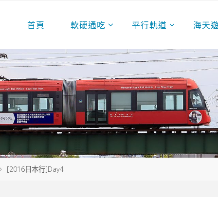
首頁
軟硬通吃
平行軌道
海天
[2016日本行]Day4