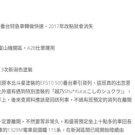
 3000番台特急車轉做快速，2017年改點就會消失
1隸屬富山機關區，A28仕業運用
，3次新潟色塗裝
本北斗星塗裝的EF510 500番台牽引貨列，這班真的出忽意
還有遇到特別塗裝的「越乃Shu*Kura(こしのシュクラ)」，
不上，後來查資料應該是回送列車，不過有班預定的貨列在離開
一定要離開，不然要等非常久。和盛哥預定坐上十點多的車回長
的1329M電車是國鐵 115系，在新潟區間已經開始陸續由