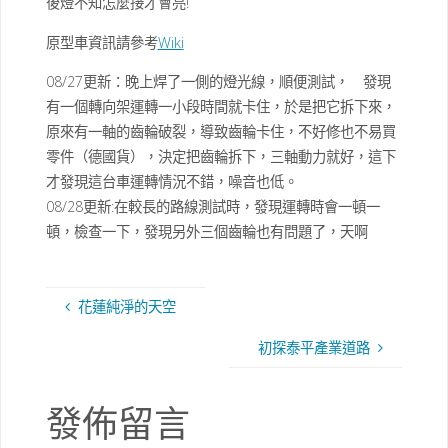
後燈不知怎麼接才會亮!
原型車資訊請參考
Wiki
08/27更新：晚上焊了一側的燈光線，順便測試， 發現
有一個轉向架運轉一小段時間就卡住，於是把它拆下來，
原來有一軸的齒輪破裂，導致齒輪卡住，不好修也不易買
零件（德國貨），決定把齒輪拆下，三軸動力就好，這下
才發現這台車運轉情況不錯，噪音也低。
08/28更新:在較長的路線測試時，發現運轉時會一頓一
頓，檢查一下，發現另外三個齒輪也有問題了，天啊
花蓮純淨的天空
初探泰平產業道路
發佈留言