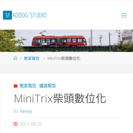
Skip
to
M
A
D
D
O
G
S
T
U
D
I
O
content
Home
敗家報告
MiniTrix柴頭數位化
敗家報告
,
鐵道模型
MiniTrix柴頭數位化
By
Kenny
2012-08-25