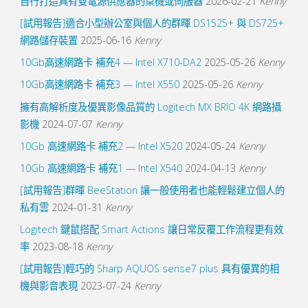
自行打造具有雙電源供應器的桌機或伺服器
2026-02-21
Kenny
[試用報告]適合小型辦公室與個人的群暉 DS1525+ 與 DS725+
網路儲存裝置
2025-06-16
Kenny
10Gb高速網路卡 補充4 — Intel X710-DA2
2025-05-26
Kenny
10Gb高速網路卡 補充3 — Intel X550
2025-05-26
Kenny
擁有高解析度及優異影像品質的 Logitech MX BRIO 4K 網路攝
影機
2024-07-07
Kenny
10Gb 高速網路卡 補充2 — Intel X520
2024-05-24
Kenny
10Gb 高速網路卡 補充1 — Intel X540
2024-04-13
Kenny
[試用報告]群暉 BeeStation 讓一般使用者也能輕鬆建立個人的
私有雲
2024-01-31
Kenny
Logitech 鍵鼠搭配 Smart Actions 讓日常反覆工作流程更有效
率
2023-08-18
Kenny
[試用報告]輕巧的 Sharp AQUOS sense7 plus 具有優異的相
機與影音表現
2023-07-24
Kenny