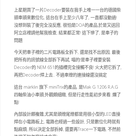
上星期買了一片Decoder要裝在我手上唯一一台的德國柴
頭車頭來數位化, 這台在手上至少八年了, 一直都沒動過!
沒想到裝了後完全沒反應, 很怕是DOA的產品,於是又送回
阿立店裡請他幫我檢查, 結果都正常! 這下慘了, 是車子的
問題
今天把車子裡的二片電路板全拆下, 還是找不出原因, 最後
把所有的訊號線全部拆下再試, 喵的!是車子裡要安裝
Decoder的 NEM 651的插槽完全接觸不良! 火大把它拆了,
再把Decoder焊上去.. 不過車燈的連接線還沒搞定
這台 märklin 旗下 miniTrix的產品, 是Mak G 1206 R.A.G
四軸柴油小車頭,外觀頗細緻, 但是行走性能初步來看..爛了
點!
內部設計頗複雜,尤其是頭燈尾燈都是用很小型的LED直接
焊在小電路板上, 電路也經過一些設計, 只是數位化時就有
點麻煩, 所以決定全部拆掉, 還要再Trace一下電路, 不然前