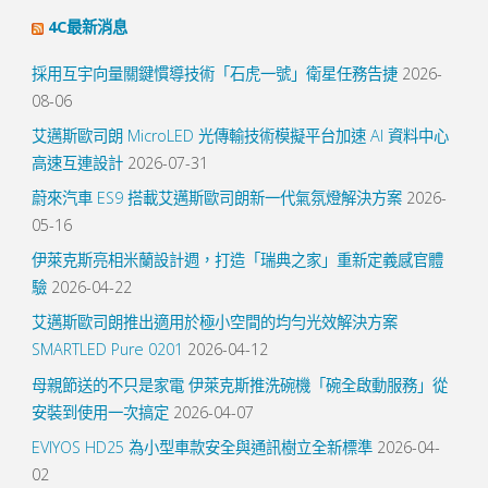
4C最新消息
採用互宇向量關鍵慣導技術「石虎一號」衛星任務告捷
2026-
08-06
艾邁斯歐司朗 MicroLED 光傳輸技術模擬平台加速 AI 資料中心
高速互連設計
2026-07-31
蔚來汽車 ES9 搭載艾邁斯歐司朗新一代氣氛燈解決方案
2026-
05-16
伊萊克斯亮相米蘭設計週，打造「瑞典之家」重新定義感官體
驗
2026-04-22
艾邁斯歐司朗推出適用於極小空間的均勻光效解決方案
SMARTLED Pure 0201
2026-04-12
母親節送的不只是家電 伊萊克斯推洗碗機「碗全啟動服務」從
安裝到使用一次搞定
2026-04-07
EVIYOS HD25 為小型車款安全與通訊樹立全新標準
2026-04-
02