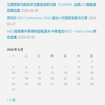
艾邁斯歐司朗與伊戈爾達成歐司朗（OSRAM）品牌LED驅動器
授權協議
2026-03-30
思科於 RSA Conference 2026 展出AI代理資安解決方案
2026-
03-27
WBC經典賽中華隊明首戰澳洲 中華電信MOD、Hami Video熱
血直播
2026-03-05
2026 年 8 月
一
二
三
四
五
六
日
1
2
3
4
5
6
7
8
9
10
11
12
13
14
15
16
17
18
19
20
21
22
23
24
25
26
27
28
29
30
31
« 4 月