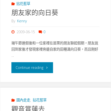
拈花惹草
朋友家的向日葵
By
Kenny
2009-06-15
0
端午節連假後和一位家裡在苗栗的朋友聊起假期，朋友說
回到家後才發現家裡旁邊自家的田種滿向日葵，而且剛好
…
"朋
Continue reading
友
家
的
國內走走
,
拈花惹草
觀音賞蓮去
向