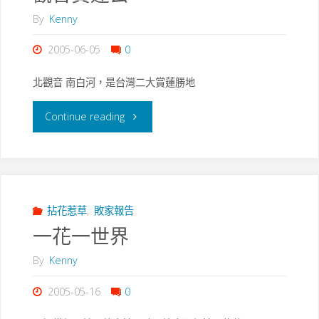
By
Kenny
日
2005-06-05
0
葵"
北觀音 南白河，是台灣二大賞蓮勝地
"觀
Continue reading
音
賞
蓮
拈花惹草
,
敗家報告
一花一世界
去"
By
Kenny
2005-05-16
0