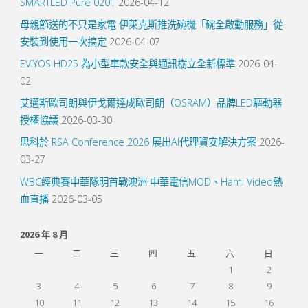
SMARTLED Pure 0201
2026-04-12
母親節送的不只是家電 伊萊克斯推洗碗機「碗全啟動服務」從
安裝到使用一次搞定
2026-04-07
EVIYOS HD25 為小型車款安全與通訊樹立全新標準
2026-04-
02
艾邁斯歐司朗與伊戈爾達成歐司朗（OSRAM）品牌LED驅動器
授權協議
2026-03-30
思科於 RSA Conference 2026 展出AI代理資安解決方案
2026-
03-27
WBC經典賽中華隊明首戰澳洲 中華電信MOD、Hami Video熱
血直播
2026-03-05
2026 年 8 月
一
二
三
四
五
六
日
1
2
3
4
5
6
7
8
9
10
11
12
13
14
15
16