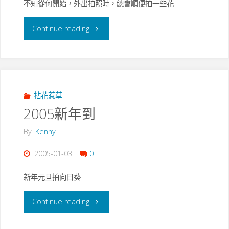
不知從何開始，外出拍照時，總會順便拍一些花
"一
Continue reading
花
一
世
拈花惹草
2005新年到
界"
By
Kenny
2005-01-03
0
新年元旦拍向日葵
"2005
Continue reading
新