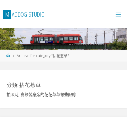
Skip
to
M
A
D
D
O
G
S
T
U
D
I
O
content
Home
Archive for category "拈花惹草"
分類:
拈花惹草
拍照時, 喜歡替身旁的花花草草做些記錄