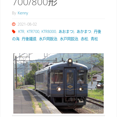
700/800形
By
Kenny
2021-08-02
KTR
,
KTR700
,
KTR8000
,
あおまつ)
,
あかまつ
,
丹後
の海
,
丹後鐵道
,
水戶岡銳治
,
水戸岡鋭治
,
赤松
,
青松