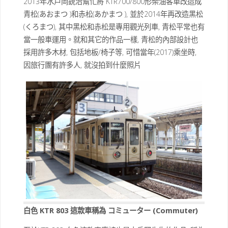
2013年水戶岡銳治幫忙將 KTR700/800形柴油客車改造成
青松(あおまつ )和赤松(あかまつ ), 並於2014年再改造黑松
(くろまつ), 其中黑松和赤松是專用觀光列車, 青松平常也有
當一般車運用。就和其它的作品一樣, 青松的內部設計也
採用許多木材, 包括地板/椅子等, 可惜當年(2017)乘坐時,
因旅行團有許多人, 就沒拍到什麼照片
白色 KTR 803 這款車稱為 コミューター (Commuter)