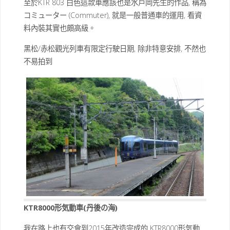
至於KTR 803 白色這款車應該也是水戶岡先生的作品, 稱為
コミューター (Commuter), 就是一般普通車的運用, 看資
料內裝其實也頗高級。
黑松/赤松觀光列車有限定行駛日期, 除非特意安排, 不然也
不易拍到
KTR8000形気動車(丹後の海)
我在路上也有交會到2015年改造完成的 KTR8000形気動