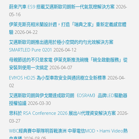
蔚來汽車 ES9 搭載艾邁斯歐司朗新一代氣氛燈解決方案
2026-
05-16
伊萊克斯亮相米蘭設計週，打造「瑞典之家」重新定義感官體
驗
2026-04-22
艾邁斯歐司朗推出適用於極小空間的均勻光效解決方案
SMARTLED Pure 0201
2026-04-12
母親節送的不只是家電 伊萊克斯推洗碗機「碗全啟動服務」從
安裝到使用一次搞定
2026-04-07
EVIYOS HD25 為小型車款安全與通訊樹立全新標準
2026-04-
02
艾邁斯歐司朗與伊戈爾達成歐司朗（OSRAM）品牌LED驅動器
授權協議
2026-03-30
思科於 RSA Conference 2026 展出AI代理資安解決方案
2026-
03-27
WBC經典賽中華隊明首戰澳洲 中華電信MOD、Hami Video熱
血直播
2026-03-05