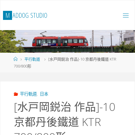
Skip
to
M
A
D
D
O
G
S
T
U
D
I
O
content
Home
平行軌道
[水戸岡鋭治 作品]-10 京都丹後鐵道 KTR
700/800形
平行軌道
,
日本
[水戸岡鋭治 作品]-10
京都丹後鐵道 KTR