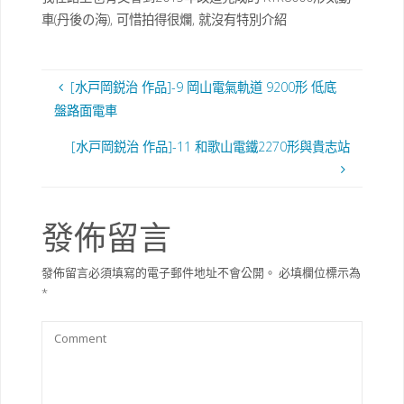
車(丹後の海), 可惜拍得很爛, 就沒有特別介紹
[水戸岡鋭治 作品]-9 岡山電氣軌道 9200形 低底
盤路面電車
[水戸岡鋭治 作品]-11 和歌山電鐵2270形與貴志站
發佈留言
發佈留言必須填寫的電子郵件地址不會公開。
必填欄位標示為
*