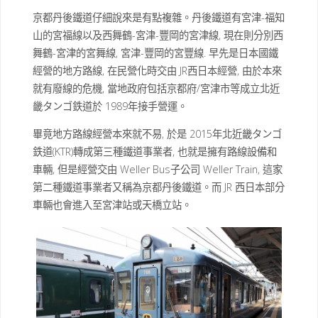
京都丹後鐵道仔細說來是有點複雜。丹後鐵道有宮津-福知
山的宮福線以及西舞鶴-宮津-豐岡的宮津線, 現在則分別西
舞鶴-宮津的宮舞線, 宮津-豐岡的宮豐線. 早先是日本國鐵
經營的地方路線, 在民營化時交由 JR西日本經營, 由於本來
就有廢線的危機, 當地政府包括京都府/宮津市等成立北近
畿タンゴ鉄道於 1989年接手營運。
畢竟地方路線經營本來就不易, 於是 2015年北近畿タンゴ
鉄道(KTR)轉成第三種鐵道事業者, 也就是擁有路線設備和
車輛, 但是經營交由 Weller Bus子公司 Weller Train, 這家
第二種鐵道事業者又稱為京都丹後鐵道。而 JR 西日本部分
車輛也會進入至宮津站或天橋立站。