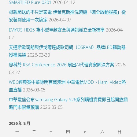
SMARTLED Pure 0201
2026-04-12
母親節送的不只是家電 伊萊克斯推洗碗機「碗全啟動服務」從
安裝到使用一次搞定
2026-04-07
EVIYOS HD25 為小型車款安全與通訊樹立全新標準
2026-04-
02
艾邁斯歐司朗與伊戈爾達成歐司朗（OSRAM）品牌LED驅動器
授權協議
2026-03-30
思科於 RSA Conference 2026 展出AI代理資安解決方案
2026-
03-27
WBC經典賽中華隊明首戰澳洲 中華電信MOD、Hami Video熱
血直播
2026-03-05
中華電信公布Samsung Galaxy S26系列購機資費即日起開放網
路門市限量預購
2026-03-05
2026 年 8 月
一
二
三
四
五
六
日