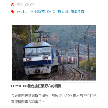
2021-08-02
EF210
,
JRF
,
JR貨物
,
KATO
,
桃太郎
,
関水金屬
EF210 300番台擔任瀨野八的補機
今天出門去拿到貨二個多月的模型, KATO 推出的 EF210形
直流機關車 300番台。