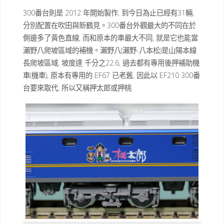
300番台則是 2012 年開始製作, 到今日為止已經有31輛,
分別配置在吹田與新鶴見。300番台外觀最大的不同在於
側邊多了黃色直線, 而和原本的車最大不同, 就是它也能當
瀨野八爬坡區域的補機。瀨野八(瀨野-八本松)是山陽本線
長爬坡區域, 坡度達 千分之22.6, 過去都有專用後押補助機
車(機車), 原本有專用的 EF67 已老舊, 因此以 EF210 300番
台要來取代, 所以又稱押太郎或押桃