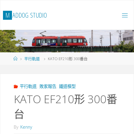
Skip
to
M
A
D
D
O
G
S
T
U
D
I
O
content
Home
平行軌道
KATO EF210形 300番台
平行軌道
,
敗家報告
,
鐵道模型
KATO EF210形 300番
台
By
Kenny