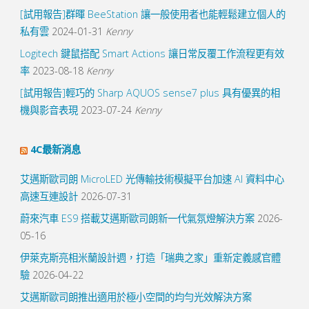
[試用報告]群暉 BeeStation 讓一般使用者也能輕鬆建立個人的
私有雲
2024-01-31
Kenny
Logitech 鍵鼠搭配 Smart Actions 讓日常反覆工作流程更有效
率
2023-08-18
Kenny
[試用報告]輕巧的 Sharp AQUOS sense7 plus 具有優異的相
機與影音表現
2023-07-24
Kenny
4C最新消息
艾邁斯歐司朗 MicroLED 光傳輸技術模擬平台加速 AI 資料中心
高速互連設計
2026-07-31
蔚來汽車 ES9 搭載艾邁斯歐司朗新一代氣氛燈解決方案
2026-
05-16
伊萊克斯亮相米蘭設計週，打造「瑞典之家」重新定義感官體
驗
2026-04-22
艾邁斯歐司朗推出適用於極小空間的均勻光效解決方案