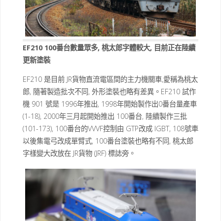
EF210 100番台數量眾多, 桃太郎字體較大, 目前正在陸續
更新塗裝
EF210 是目前 JR貨物直流電區間的主力機關車,愛稱為桃太
郎, 隨著製造批次不同, 外形塗裝也略有差異。EF210 試作
機 901 號是 1996年推出, 1998年開始製作出0番台量產車
(1-18), 2000年三月起開始推出 100番台, 陸續製作三批
(101-173), 100番台的VVVF控制由 GTP改成 IGBT, 108號車
以後集電弓改成單臂式, 100番台塗裝也略有不同, 桃太郎
字樣變大改放在 JR貨物 (JRF) 標誌旁。