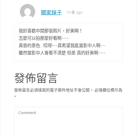
關家妹子
19 年 ago
我好喜歡中間那張照片，好美啊！
怎麼可以拍那麼好看啊~~~
黃昏的景色…哎呀!~~真希望我能當影中人啊~~
雖然當影中人會看不清楚 但是 真的好美啊~~~
發佈留言
發佈留言必須填寫的電子郵件地址不會公開。
必填欄位標示為
*