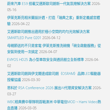
蔚來汽車 ES9 搭載艾邁斯歐司朗新一代氣氛燈解決方案
2026-
05-16
伊萊克斯亮相米蘭設計週，打造「瑞典之家」重新定義感官體
驗
2026-04-22
艾邁斯歐司朗推出適用於極小空間的均勻光效解決方案
SMARTLED Pure 0201
2026-04-12
母親節送的不只是家電 伊萊克斯推洗碗機「碗全啟動服務」從
安裝到使用一次搞定
2026-04-07
EVIYOS HD25 為小型車款安全與通訊樹立全新標準
2026-04-
02
艾邁斯歐司朗與伊戈爾達成歐司朗（OSRAM）品牌LED驅動器
授權協議
2026-03-30
思科於 RSA Conference 2026 展出AI代理資安解決方案
2026-
03-27
WBC經典賽中華隊明首戰澳洲 中華電信MOD、Hami Video熱
血直播
2026-03-05