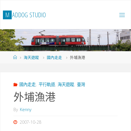
Skip
to
M
A
D
D
O
G
S
T
U
D
I
O
content
Home
海天遊蹤
國內走走
外埔漁港
國內走走
,
平行軌道
,
海天遊蹤
,
臺灣
外埔漁港
By
Kenny
2007-10-28