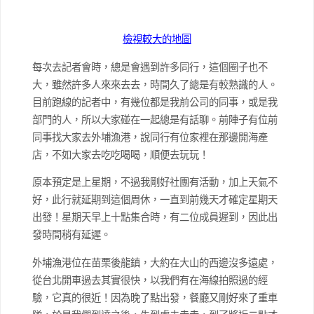
檢視較大的地圖
每次去記者會時，總是會遇到許多同行，這個圈子也不
大，雖然許多人來來去去，時間久了總是有較熟識的人。
目前跑線的記者中，有幾位都是我前公司的同事，或是我
部門的人，所以大家碰在一起總是有話聊。前陣子有位前
同事找大家去外埔漁港，說同行有位家裡在那邊開海產
店，不如大家去吃吃喝喝，順便去玩玩！
原本預定是上星期，不過我剛好社團有活動，加上天氣不
好，此行就延期到這個周休，一直到前幾天才確定星期天
出發！星期天早上十點集合時，有二位成員遲到，因此出
發時間稍有延遲。
外埔漁港位在苗栗後龍鎮，大約在大山的西邊沒多遠處，
從台北開車過去其實很快，以我們有在海線拍照過的經
驗，它真的很近！因為晚了點出發，餐廳又剛好來了重車