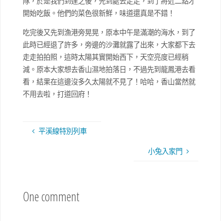
隊，於是我們到達之後，先到處去走走，到了將近二點才
開始吃飯。他們的菜色很新鮮，味道還真是不錯！
吃完後又先到漁港旁晃晃，原本中午是滿潮的海水，到了
此時已經退了許多，旁邊的沙灘就露了出來，大家都下去
走走拍拍照，這時太陽其實開始西下，天空亮度已經稍
減。原本大家想去香山濕地拍落日，不過先到龍鳳港去看
看，結果在這邊沒多久太陽就不見了！哈哈，香山當然就
不用去啦，打道回府！
平溪線特別列車
小兔入家門
One comment